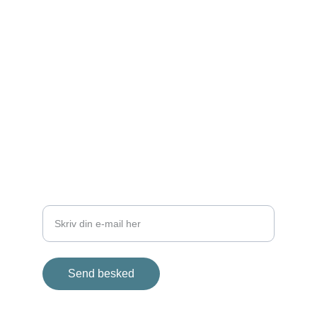
investering.
DISCLAIMER
info@solvinvestering.dk
+45 12 34 56 78
SIKKERHED
Indtast din e-mailadresse
Send besked